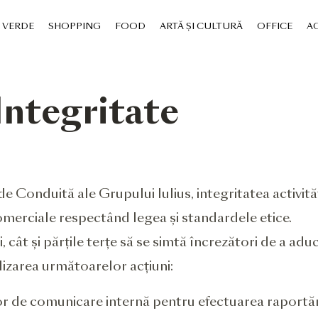
VERDE
SHOPPING
FOOD
ARTĂ ȘI CULTURĂ
OFFICE
AC
Integritate
de Conduită ale Grupului Iulius, integritatea activit
omerciale respectând legea și standardele etice.
, cât și părțile terțe să se simtă încrezători de a adu
alizarea următoarelor acțiuni:​
lor de comunicare internă pentru efectuarea raportăr