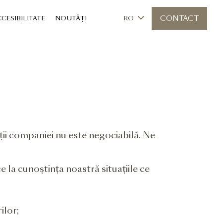
CONTACT
CESIBILITATE
NOUTĂȚI
RO
ății companiei nu este negociabilă. Ne
ce la cunoștința noastră situațiile ce
ilor;