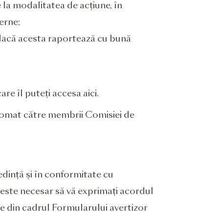
e la modalitatea de acțiune, în
erne;
, dacă acesta raportează cu bună
re îl puteți accesa aici.
tomat către membrii Comisiei de
dință și în conformitate cu
 este necesar să vă exprimați acordul
țe din cadrul Formularului avertizor