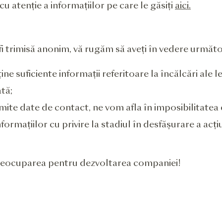
u atenție a informațiilor pe care le găsiți
aici.
 trimisă anonim, vă rugăm să aveți în vedere următo
ne suficiente informații referitoare la încălcări ale le
ată;
nsmite date de contact, ne vom afla în imposibilitate
informațiilor cu privire la stadiul în desfășurare a ac
reocuparea pentru dezvoltarea companiei!