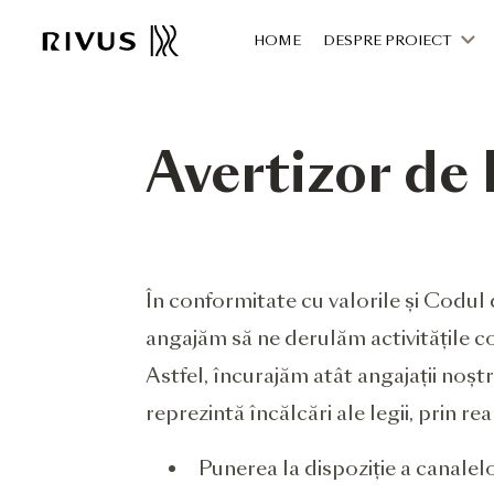
HOME
DESPRE PROIECT
Avertizor de 
În conformitate cu valorile și Codul 
angajăm să ne derulăm activitățile c
Astfel, încurajăm atât angajații noștri
reprezintă încălcări ale legii, prin re
Punerea la dispoziție a canale