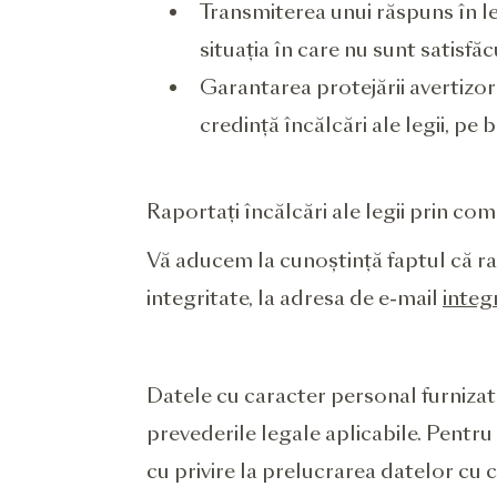
Transmiterea unui răspuns în leg
situația în care nu sunt satisfă
Garantarea protejării avertizor
credință încălcări ale legii, pe
Raportați încălcări ale legii prin com
Vă aducem la cunoștință faptul că 
integritate, la adresa de e-mail
integ
Datele cu caracter personal furniza
prevederile legale aplicabile. Pentr
cu privire la prelucrarea datelor cu 