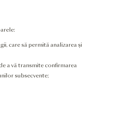
arele:
gii, care să permită analizarea și
a de a vă transmite confirmarea
țiunilor subsecvente;