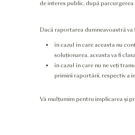
de interes public, după parcurgerea c
Dacă raportarea dumneavoastră va fi
în cazul în care aceasta nu conți
soluționarea, aceasta va fi clas
în cazul în care nu ne veți tra
primirii raportării, respectiv a 
Vă mulțumim pentru implicarea și p