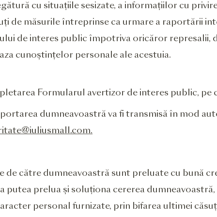
ătură cu situațiile sesizate, a informațiilor cu privir
cuți de măsurile întreprinse ca urmare a raportării int
ului de interes public împotriva oricăror represalii
 baza cunoștințelor personale ale acestuia.
pletarea Formularul avertizor de interes public, pe ca
raportarea dumneavoastră va fi transmisă în mod au
ritate@iuliusmall.com.
te de către dumneavoastră sunt preluate cu bună cre
u a putea prelua și soluționa cererea dumneavoastră,
caracter personal furnizate, prin bifarea ultimei căsu