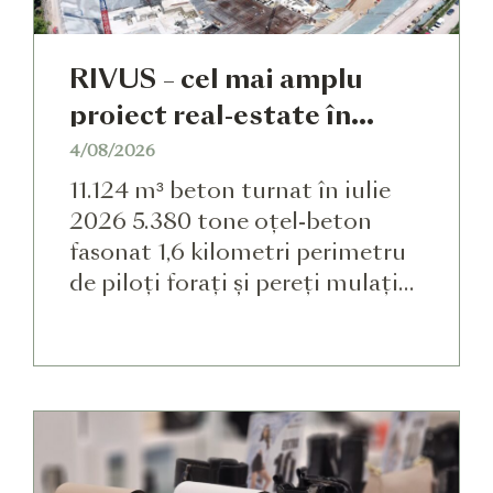
RIVUS – cel mai amplu
proiect real-estate în
construcție din România
4/08/2026
11.124 m³ beton turnat în iulie
2026 5.380 tone oțel-beton
fasonat 1,6 kilometri perimetru
de piloți forați și pereți mulați
540 muncitori 41 firme
partenere Status șantier RIVUS
(iulie 2026) În martie 2026,
proiectul mixed-use RIVUS a
intrat în etapa de execuție, fiind
cea mai amplă dezvoltare real-