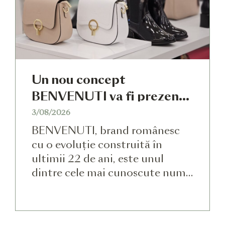
estate prin reconversie urbană în
desfășurare din România. […]
Un nou concept
BENVENUTI va fi prezent
în RIVUS
3/08/2026
BENVENUTI, brand românesc
cu o evoluție construită în
ultimii 22 de ani, este unul
dintre cele mai cunoscute nume
pe segmentul încălțăminte și
marochinărie. Cu o misiune
declarată de a oferi pieței locale