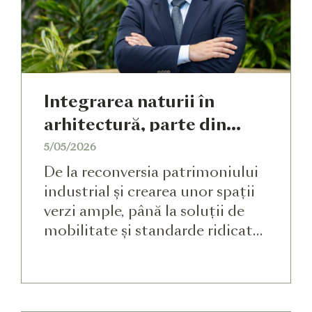
Gândit împreună cu biroul
internațional de […]
Integrarea naturii în
arhitectură, parte din
filozofia RIVUS – „un
5/05/2026
cartier urban inovator,
De la reconversia patrimoniului
eficient energetic, verde și
industrial și crearea unor spații
verzi ample, până la soluții de
orientat spre bunăstarea
mobilitate și standarde ridicate
generațiilor actuale și
de eficiență energetică,
viitoare” – interviu cu Dan
sustenabilitatea este un fir roșu
Chelaru, Group
care traversează întregul
Sustainability Officer
concept RIVUS, cel mai mare