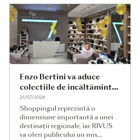
produse de calitate superioară și
design unic, brandul are
colaborări cu parteneri
producători care asigură o
foarte mare diversitate, pentru
toate stilurile, […]
Enzo Bertini va aduce
colecțiile de încălțăminte
Valentino, Karl Lagerfeld,
21/07/2026
Premiata și ale altor
Shoppingul reprezintă o
branduri internaționale în
dimensiune importantă a unei
destinații regionale, iar RIVUS
RIVUS
va oferi publicului un mix