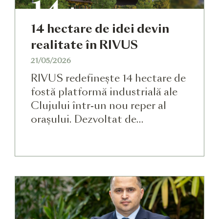
14 hectare de idei devin
realitate în RIVUS
21/05/2026
RIVUS redefinește 14 hectare de
fostă platformă industrială ale
Clujului într-un nou reper al
orașului. Dezvoltat de
companiile IULIUS și Atterbury
Europe, proiectul presupune o
investiție de 550 de milioane de
euro și propune un spațiu viu,
deschis comunității, unde
natura, shoppingul, cultura și
timpul liber se împletesc firesc.