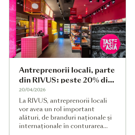
demers de regenerare urbană
IULIUS
aflat în dezvoltare în România.
Pentru a înțelege mai de
aproape cum se traduc aceste
principii […]
Antreprenorii locali, parte
din RIVUS: peste 20% din
spațiile comerciale,
20/04/2026
dedicate business-urilor
La RIVUS, antreprenorii locali
clujene
vor avea un rol important
alături, de branduri naționale și
internaționale în conturarea
unei destinații conectate la