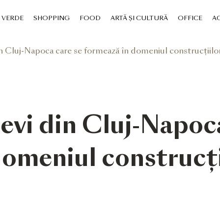
VERDE
SHOPPING
FOOD
ARTĂ ȘI CULTURĂ
OFFICE
AC
in Cluj-Napoca care se formează în domeniul construcțiilor
levi din Cluj-Napoc
omeniul construcțiil