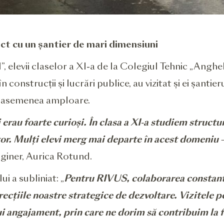
ect cu un șantier de mari dimensiuni
 elevii claselor a XI-a de la Colegiul Tehnic „Anghel 
 construcții și lucrări publice, au vizitat și ei șantie
de asemenea amploare.
 erau foarte curioși. În clasa a XI-a studiem structur
utor. Mulți elevi merg mai departe în acest domeniu 
nginer, Aurica Rotund.
 a subliniat: „
Pentru RIVUS, colaborarea constant
recțiile noastre strategice de dezvoltare. Vizitele pe
i angajament, prin care ne dorim să contribuim la f