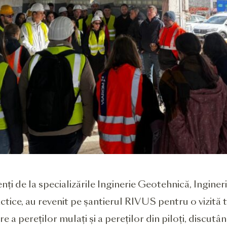
nți de la specializările Inginerie Geotehnică, Ingineri
ctice, au revenit pe șantierul RIVUS pentru o vizită t
e a pereților mulați și a pereților din piloți, discutând