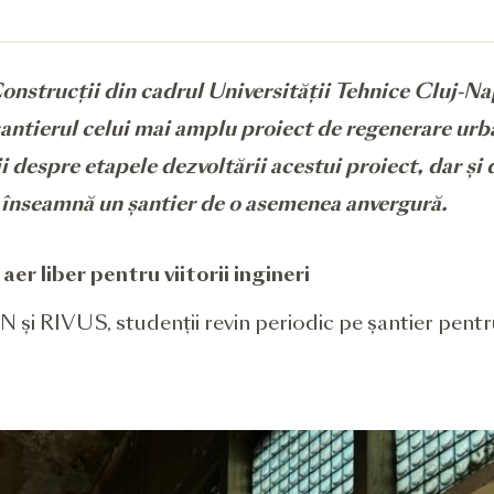
onstrucții din cadrul Universității Tehnice Cluj-Nap
antierul celui mai amplu proiect de regenerare urba
i despre etapele dezvoltării acestui proiect, dar și d
 înseamnă un șantier de o asemenea anvergură.
aer liber pentru viitorii ingineri
N și RIVUS, studenții revin periodic pe șantier pen