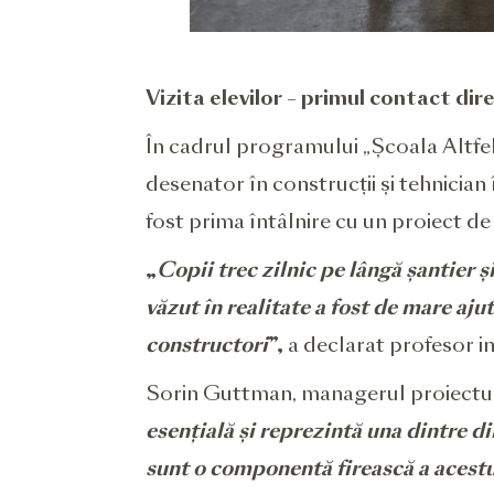
Vizita elevilor – primul contact dir
În cadrul programului „Școala Altfel”,
desenator în construcții și tehnician în
fost prima întâlnire cu un proiect 
„
Copii trec zilnic pe lângă șantier și
văzut în realitate a fost de mare aj
constructori
”,
a declarat profesor i
Sorin Guttman, managerul proiectului
esențială și reprezintă una dintre di
sunt o componentă firească a acestu