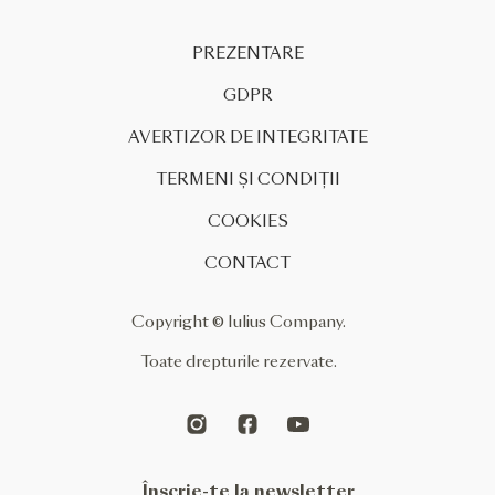
copiilor, cât și adulților.
Formatul va include o gamă
PREZENTARE
largă de atracții, precum un
trampoline park, zone […]
GDPR
AVERTIZOR DE INTEGRITATE
TERMENI ȘI CONDIȚII
COOKIES
CONTACT
Copyright © Iulius Company.
Toate drepturile rezervate.
Înscrie-te la newsletter