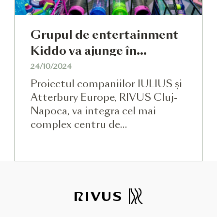
Grupul de entertainment
Kiddo va ajunge în
premieră în Cluj-Napoca,
24/10/2024
în proiectul RIVUS,
Proiectul companiilor IULIUS și
dezvoltat de IULIUS.
Atterbury Europe, RIVUS Cluj-
Napoca, va integra cel mai
Distracție, aventură și
complex centru de
relaxare, într-un concept
entertainment din România,
inedit Hype by Kiddo
implementat de grupul Kiddo.
Ineditul concept va aduce în
premieră la Cluj-Napoca
experiențe care antrenează
corpul şi mintea, dedicate atât