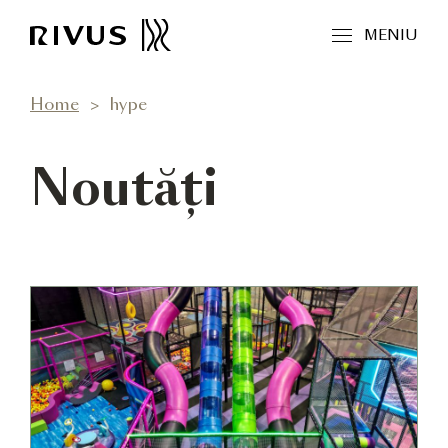
MENIU
Home
hype
Noutăți