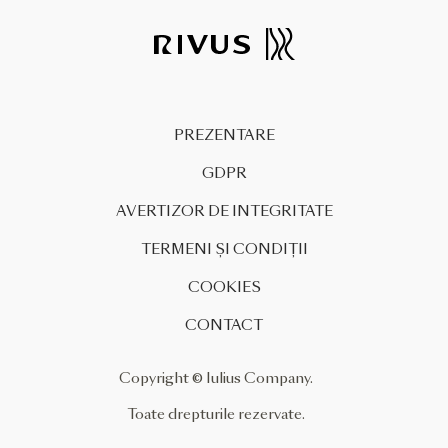
pentru reconversia fostei
platforme industriale
Carbochim și restructurarea
zonei din Piața 1 Mai a fost
aprobat de Consiliul Local Cluj-
PREZENTARE
Napoca. Investiția companiei
IULIUS, estimată la peste
GDPR
jumătate de […]
AVERTIZOR DE INTEGRITATE
TERMENI ȘI CONDIȚII
COOKIES
CONTACT
Copyright © Iulius Company.
Toate drepturile rezervate.