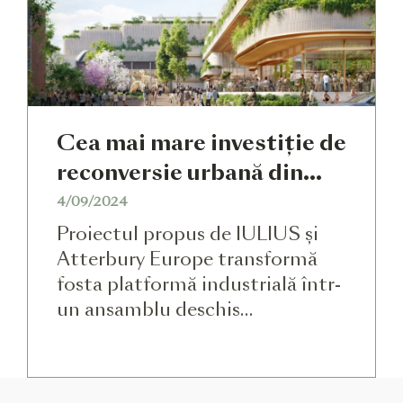
Clădirea, imagine emblematică
a fostei fabrici Carbochim, a
fost construită între anii 1949–
1952 și are o […]
Cea mai mare investiție de
reconversie urbană din
România, aprobată de
4/09/2024
Consiliul Local Cluj-
Proiectul propus de IULIUS și
Napoca – jumătate de
Atterbury Europe transformă
fosta platformă industrială într-
miliard de euro într-un
un ansamblu deschis
proiect mixt pe fosta
comunității: cultură – parc –
platformă Carbochim
entertainment – shopping –
office Planul Urbanistic Zonal