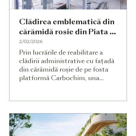
Clădirea emblematică din
cărămidă roșie din Piața 1
Mai, într-o nouă etapă de
2/02/2026
transformare
Prin lucrările de reabilitare a
clădirii administrative cu fațadă
din cărămidă roșie de pe fosta
platformă Carbochim, una
dintre cele mai reprezentative
construcții industriale ale
orașului, păstrate în cadrul
proiectului mixed-use RIVUS,
este reconsolidată și pregătită
pentru etapele următoare.