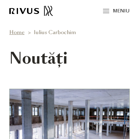
MENIU
Home
Iulius Carbochim
Noutăți