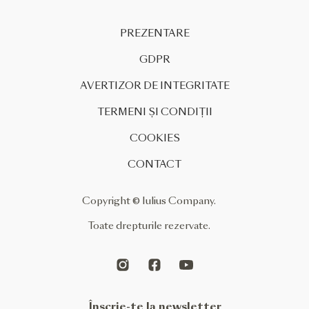
prezența în regiune, atât cu o
nouă locație FURLA […]
PREZENTARE
GDPR
AVERTIZOR DE INTEGRITATE
TERMENI ȘI CONDIȚII
COOKIES
CONTACT
Copyright © Iulius Company.
Toate drepturile rezervate.
Înscrie-te la newsletter