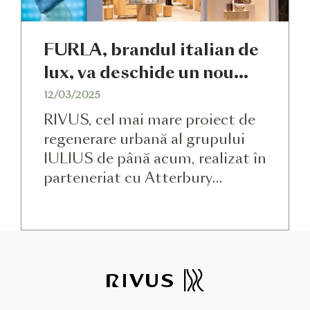
FURLA, brandul italian de
lux, va deschide un nou
magazin monobrand, în
12/03/2025
RIVUS
RIVUS, cel mai mare proiect de
regenerare urbană al grupului
IULIUS de până acum, realizat în
parteneriat cu Atterbury
Europe, aduce la Cluj-Napoca
prestigiosul brand italian de lux,
FURLA, recunoscut pentru
colecțiile sale de genți și
accesorii din piele, dar și
încălțăminte. Acesta își va marca